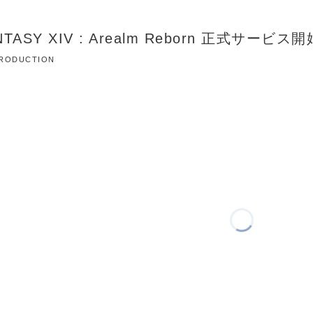
ANTASY XIV : Arealm Reborn 正式サービ
 PRODUCTION